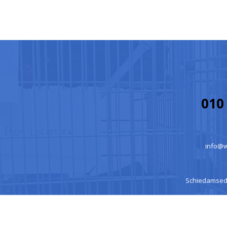
010 
info@w
Schiedamsedij