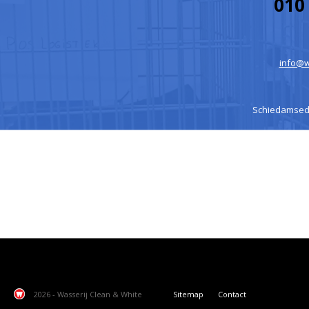
010 
info@w
Schiedamsedij
2026 - Wasserij Clean & White
Sitemap
Contact