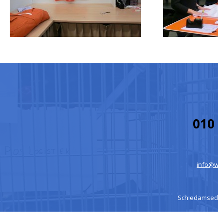
010 
info@w
Schiedamsedij